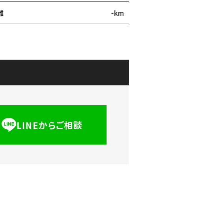
離
-km
LINEからご相談