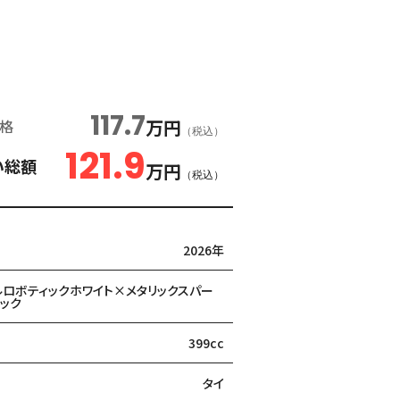
117.7
万円
格
（税込）
121.9
い総額
万円
（税込）
2026年
ルロボティックホワイト×メタリックスパー
ック
399cc
タイ