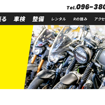
096-380
Tel.
売る
車検
整備
レンタル
Rの強み
アク